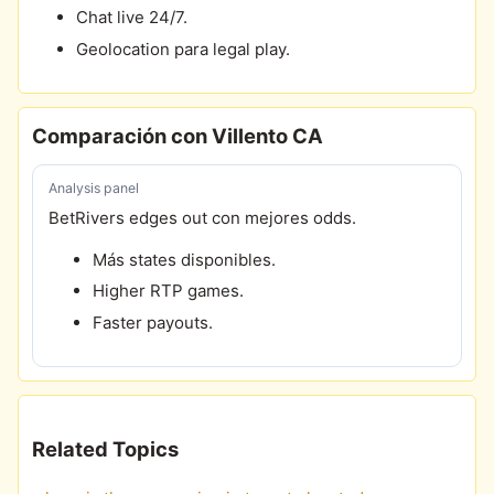
Chat live 24/7.
Geolocation para legal play.
Comparación con Villento CA
Analysis panel
BetRivers edges out con mejores odds.
Más states disponibles.
Higher RTP games.
Faster payouts.
Related Topics