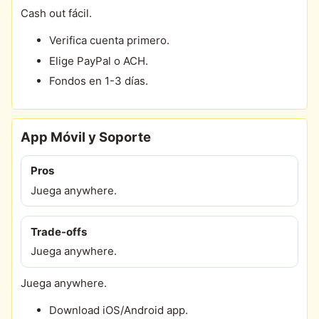
Cash out fácil.
Verifica cuenta primero.
Elige PayPal o ACH.
Fondos en 1-3 días.
App Móvil y Soporte
Pros
Juega anywhere.
Trade-offs
Juega anywhere.
Juega anywhere.
Download iOS/Android app.