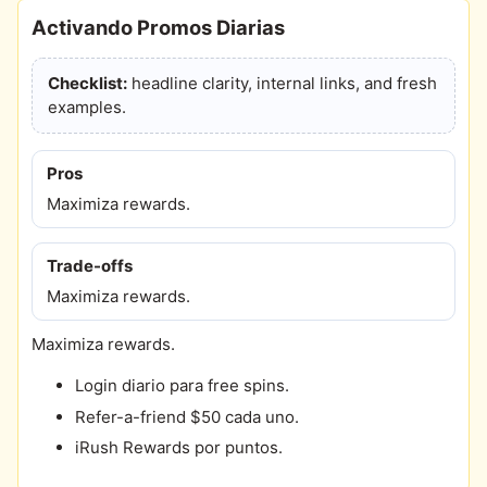
Activando Promos Diarias
Checklist:
headline clarity, internal links, and fresh
examples.
Pros
Maximiza rewards.
Trade-offs
Maximiza rewards.
Maximiza rewards.
Login diario para free spins.
Refer-a-friend $50 cada uno.
iRush Rewards por puntos.