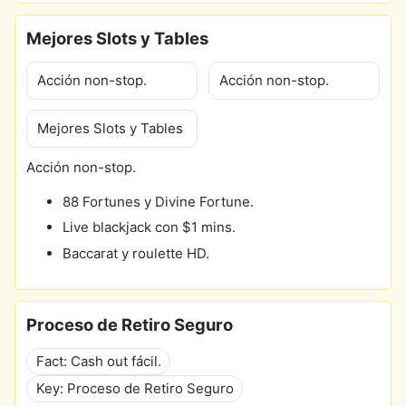
Mejores Slots y Tables
Acción non-stop.
Acción non-stop.
Mejores Slots y Tables
Acción non-stop.
88 Fortunes y Divine Fortune.
Live blackjack con $1 mins.
Baccarat y roulette HD.
Proceso de Retiro Seguro
Fact: Cash out fácil.
Key: Proceso de Retiro Seguro