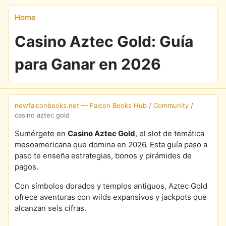
Home
Casino Aztec Gold: Guía
para Ganar en 2026
newfalconbooks.net — Falcon Books Hub
/
Community
/
casino aztec gold
Sumérgete en
Casino Aztec Gold
, el slot de temática
mesoamericana que domina en 2026. Esta guía paso a
paso te enseña estrategias, bonos y pirámides de
pagos.
Con símbolos dorados y templos antiguos, Aztec Gold
ofrece aventuras con wilds expansivos y jackpots que
alcanzan seis cifras.