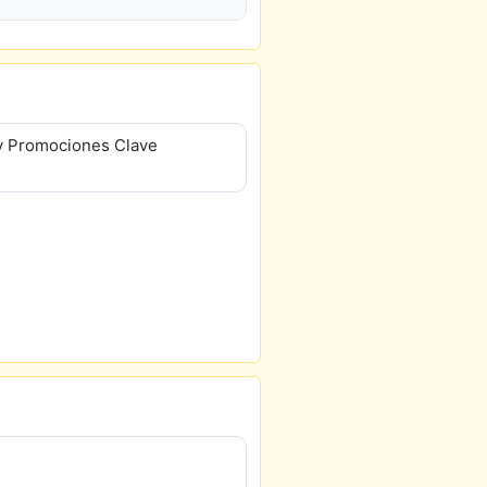
y Promociones Clave