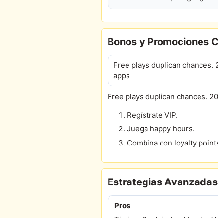
Bonos y Promociones C
Free plays duplican chances.
apps
Free plays duplican chances. 20
Regístrate VIP.
Juega happy hours.
Combina con loyalty point
Estrategias Avanzadas
Pros