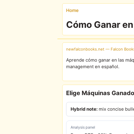
Home
Cómo Ganar en 
newfalconbooks.net — Falcon Book
Aprende cómo ganar en las máqui
management en español.
Elige Máquinas Ganado
Hybrid note:
mix concise bull
Analysis panel