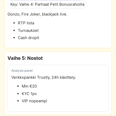
Key: Vaihe 4: Parhaat Pelit Bonusrahoilla
Gonzo, Fire Joker, blackjack live.
RTP lista
Turnaukset
Cash dropit
Vaihe 5: Nostot
Analysis panel
Verkkopankki Trustly, 24h käsittely.
Min €20
KYC 1pv
VIP nopeampi