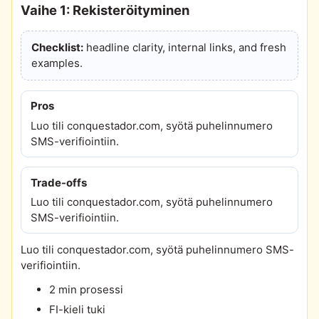
Vaihe 1: Rekisteröityminen
Checklist:
headline clarity, internal links, and fresh
examples.
Pros
Luo tili conquestador.com, syötä puhelinnumero
SMS-verifiointiin.
Trade-offs
Luo tili conquestador.com, syötä puhelinnumero
SMS-verifiointiin.
Luo tili conquestador.com, syötä puhelinnumero SMS-
verifiointiin.
2 min prosessi
FI-kieli tuki