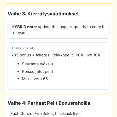
Vaihe 3: Kierrätysvaatimukset
HYBRID note:
update this page regularly to keep it
relevant.
Analysis panel
x35 bonus + talletus. Kolikkopelit 100%, live 10%.
Seuranta työkalu
Poissuljetut pelit
Maks. veto €5
Vaihe 4: Parhaat Pelit Bonusrahoilla
Fact: Gonzo, Fire Joker, blackjack live.