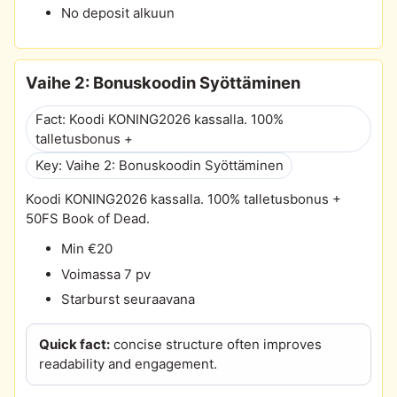
No deposit alkuun
Vaihe 2: Bonuskoodin Syöttäminen
Fact: Koodi KONING2026 kassalla. 100%
talletusbonus +
Key: Vaihe 2: Bonuskoodin Syöttäminen
Koodi KONING2026 kassalla. 100% talletusbonus +
50FS Book of Dead.
Min €20
Voimassa 7 pv
Starburst seuraavana
Quick fact:
concise structure often improves
readability and engagement.