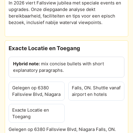
In 2026 viert Fallsview jubilea met speciale events en
upgrades. Onze diepgaande analyse dekt
bereikbaarheid, faciliteiten en tips voor een episch
bezoek, inclusief nabije waterval viewpoints.
Exacte Locatie en Toegang
Hybrid note:
mix concise bullets with short
explanatory paragraphs.
Gelegen op 6380
Falls, ON. Shuttle vanaf
Fallsview Blvd, Niagara
airport en hotels
Exacte Locatie en
Toegang
Gelegen op 6380 Fallsview Blvd, Niagara Falls, ON.