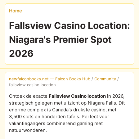
Home
Fallsview Casino Location:
Niagara's Premier Spot
2026
newfalconbooks.net — Falcon Books Hub
/
Community
/
fallsview casino location
Ontdek de exacte
Fallsview Casino location
in 2026,
strategisch gelegen met uitzicht op Niagara Falls. Dit
enorme complex is Canada's drukste casino, met
3,500 slots en honderden tafels. Perfect voor
vakantiegangers combinerend gaming met
natuurwonderen.