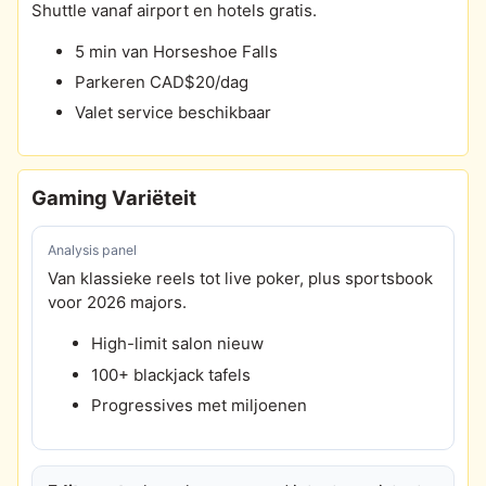
Shuttle vanaf airport en hotels gratis.
5 min van Horseshoe Falls
Parkeren CAD$20/dag
Valet service beschikbaar
Gaming Variëteit
Analysis panel
Van klassieke reels tot live poker, plus sportsbook
voor 2026 majors.
High-limit salon nieuw
100+ blackjack tafels
Progressives met miljoenen