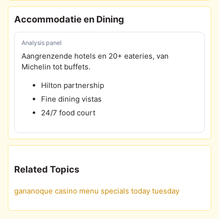
Accommodatie en Dining
Analysis panel
Aangrenzende hotels en 20+ eateries, van
Michelin tot buffets.
Hilton partnership
Fine dining vistas
24/7 food court
Related Topics
gananoque casino menu specials today tuesday