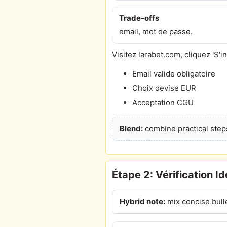
Trade-offs
email, mot de passe.
Visitez larabet.com, cliquez 'S'
Email valide obligatoire
Choix devise EUR
Acceptation CGU
Blend:
combine practical steps
Étape 2: Vérification I
Hybrid note:
mix concise bull