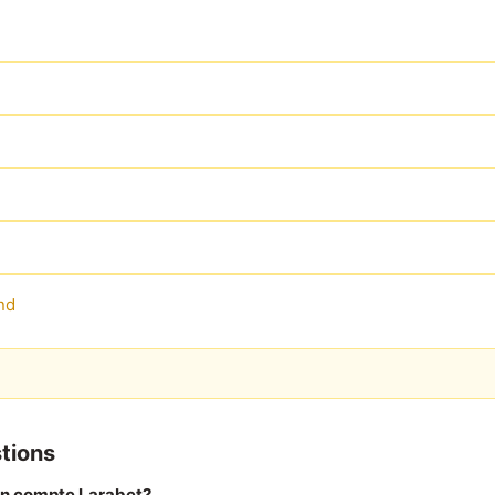
nd
tions
un compte Larabet?