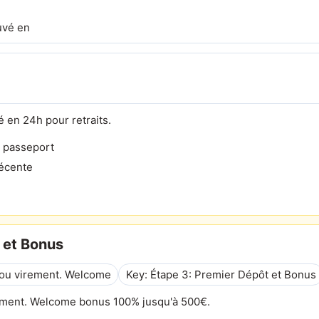
uvé en
é en 24h pour retraits.
 passeport
récente
 et Bonus
o ou virement. Welcome
Key: Étape 3: Premier Dépôt et Bonus
rement. Welcome bonus 100% jusqu'à 500€.