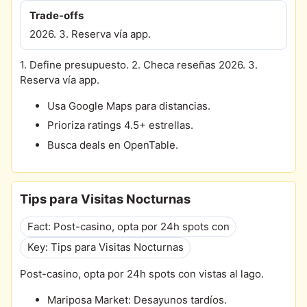
Trade-offs
2026. 3. Reserva vía app.
1. Define presupuesto. 2. Checa reseñas 2026. 3.
Reserva vía app.
Usa Google Maps para distancias.
Prioriza ratings 4.5+ estrellas.
Busca deals en OpenTable.
Tips para Visitas Nocturnas
Fact: Post-casino, opta por 24h spots con
Key: Tips para Visitas Nocturnas
Post-casino, opta por 24h spots con vistas al lago.
Mariposa Market: Desayunos tardíos.